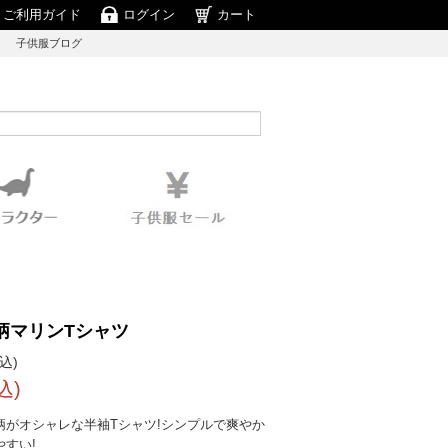
ご利用ガイド
ログイン
カート
子供服ブログ
柄マリンTシャツ
込)
込)
柄がオシャレな半袖Tシャツ!シンプルで爽やか
すい!