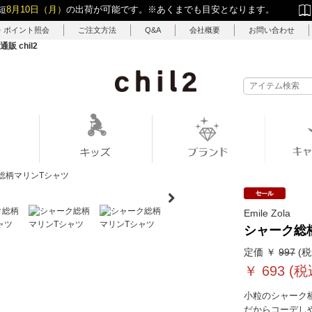
短
8月10日（月）
の出荷が可能です。
※あくまでも目安となります。
・ポイント照会
ご注文方法
Q&A
会社概要
お問い合わせ
 chil2
総柄マリンTシャツ
Emile Zola
シャーク総
定価 ￥
997
(税
￥
693
(税
小粒のシャーク
だからコーデしや