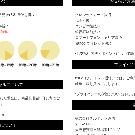
いて
お支払い方法
発送(RSL発送は除く)
クレジットカード決済
代金引換
を除く
コンビニ後払い
料無料
銀行振込前払い
スマートフォンキャリア決済
Yahoo!ウォレット決済
‣お支払い方法・ポイントについて詳
プライバシ
chil2（チルドレン通信）では、
厳重に取り扱っております。
セルについて
‣プライバシーの保護について詳しく
れた場合は、商品到着後8日以内にご
す。
ちら
株式会社チルドレン通信
〒562-0035
について
大阪府箕面市船場東1-11-43