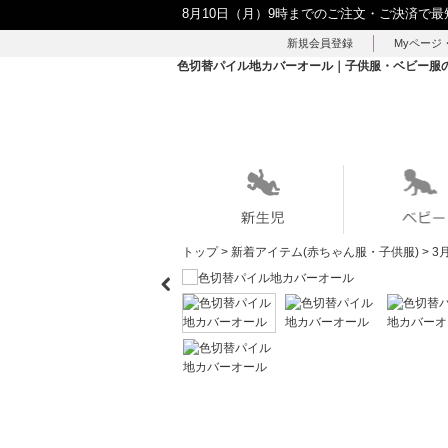
8月10日（月）9時までのご注文・ご決済で最
新規会員登録
Myページ
色切替パイル地カバーオール｜子供服・ベビー服の通販
トップ
>
新着アイテム(赤ちゃん服・子供服)
>
3