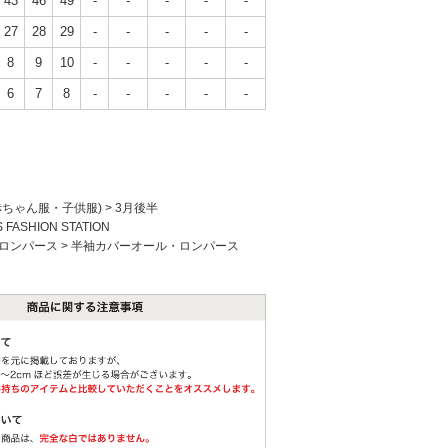
43
46
49
-
-
-
-
-
27
28
29
-
-
-
-
-
8
9
10
-
-
-
-
-
6
7
8
-
-
-
-
-
赤ちゃん服・子供服)
>
3月後半
S FASHION STATION
ロンパース
>
半袖カバーオール・ロンパース