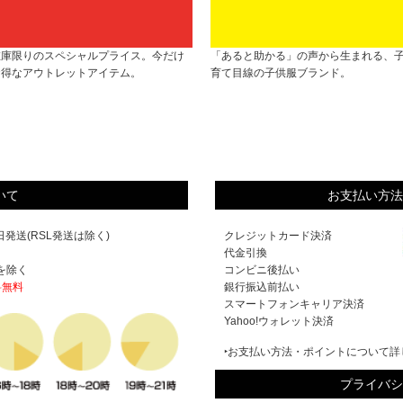
在庫限りのスペシャルプライス。今だけ
「あると助かる」の声から生まれる、
お得なアウトレットアイテム。
育て目線の子供服ブランド。
いて
お支払い方法
発送(RSL発送は除く)
クレジットカード決済
代金引換
を除く
コンビニ後払い
料無料
銀行振込前払い
スマートフォンキャリア決済
Yahoo!ウォレット決済
‣お支払い方法・ポイントについて詳
プライバシ