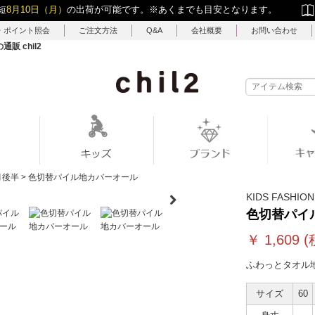
短
8月10日（月）
の出荷が可能です。
※あくまでも目安となります。
・ポイント照会
ご注文方法
Q&A
会社概要
お問い合わせ
 chil2
月後半
>
色切替パイル地カバーオール
KIDS FASHION
色切替パイ
￥
1,609
(
ふわっとタオル
サイズ
60