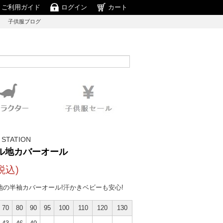
ご利用ガイド
ログイン
カート
子供服ブログ
 STATION
ル地カバーオール
税込)
地の半袖カバーオール!汗かきベビーも安心!
70
80
90
95
100
110
120
130