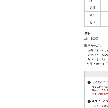
身丈
-
身幅
-
袖丈
-
股下
-
素材
綿 100%
関連カテゴリ：
新着アイテム(
ブランド
>
KID
カバーオール・
性別
>
ボーイズ