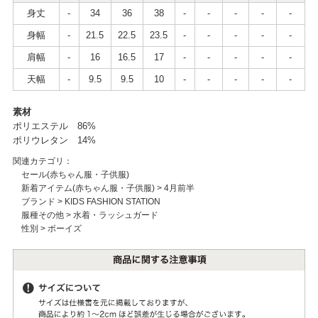
身丈
-
34
36
38
-
-
-
-
-
身幅
-
21.5
22.5
23.5
-
-
-
-
-
肩幅
-
16
16.5
17
-
-
-
-
-
天幅
-
9.5
9.5
10
-
-
-
-
-
素材
ポリエステル 86%
ポリウレタン 14%
関連カテゴリ：
セール(赤ちゃん服・子供服)
新着アイテム(赤ちゃん服・子供服)
>
4月前半
ブランド
>
KIDS FASHION STATION
服種その他
>
水着・ラッシュガード
性別
>
ボーイズ