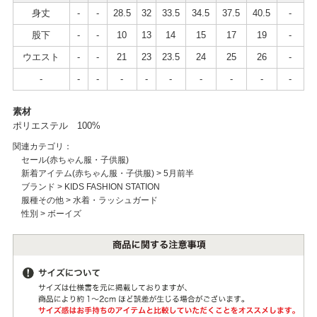
身丈
-
-
28.5
32
33.5
34.5
37.5
40.5
-
股下
-
-
10
13
14
15
17
19
-
ウエスト
-
-
21
23
23.5
24
25
26
-
-
-
-
-
-
-
-
-
-
-
素材
ポリエステル 100%
関連カテゴリ：
セール(赤ちゃん服・子供服)
新着アイテム(赤ちゃん服・子供服)
>
5月前半
ブランド
>
KIDS FASHION STATION
服種その他
>
水着・ラッシュガード
性別
>
ボーイズ