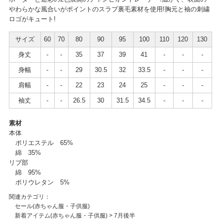
やわらかな風合いがポイントのスラブ裏毛素材を使用!胸元と袖の刺繍
ロゴがキュート!
サイズ
60
70
80
90
95
100
110
120
130
身丈
-
-
35
37
39
41
-
-
-
身幅
-
-
29
30.5
32
33.5
-
-
-
肩幅
-
-
22
23
24
25
-
-
-
袖丈
-
-
26.5
30
31.5
34.5
-
-
-
素材
本体
ポリエステル 65%
綿 35%
リブ部
綿 95%
ポリウレタン 5%
関連カテゴリ：
セール(赤ちゃん服・子供服)
新着アイテム(赤ちゃん服・子供服)
>
7月後半