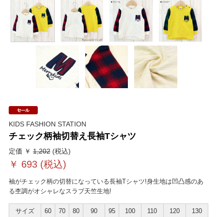
KIDS FASHION STATION
チェック柄袖切替え長袖Tシャツ
定価 ￥
1,202
(税込)
￥
693
(税込)
袖がチェック柄の切替になっている長袖Tシャツ!身生地は凹凸感のあ
る杢調がオシャレなスラブ天竺生地!
サイズ
60
70
80
90
95
100
110
120
130