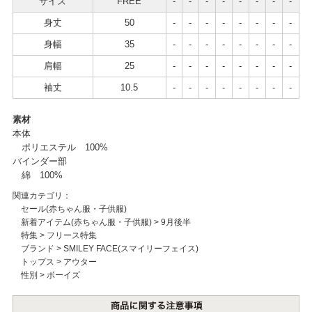
サイズ
FREE
-
-
-
-
-
-
-
-
身丈
50
-
-
-
-
-
-
-
-
身幅
35
-
-
-
-
-
-
-
-
肩幅
25
-
-
-
-
-
-
-
-
袖丈
10.5
-
-
-
-
-
-
-
-
素材
本体
ポリエステル 100%
バインダー部
綿 100%
関連カテゴリ：
セール(赤ちゃん服・子供服)
新着アイテム(赤ちゃん服・子供服)
>
9月後半
特集
>
フリース特集
ブランド
>
SMILEY FACE(スマイリーフェイス)
トップス
>
アウター
性別
>
ボーイズ