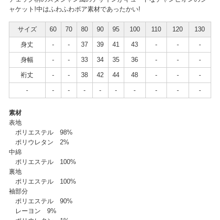
ャケット!中はふわふわボア素材であったかい!
サイズ
60
70
80
90
95
100
110
120
130
身丈
-
-
37
39
41
43
-
-
-
身幅
-
-
33
34
35
36
-
-
-
裄丈
-
-
38
42
44
48
-
-
-
-
-
-
-
-
-
-
-
-
-
素材
表地
ポリエステル 98%
ポリウレタン 2%
中綿
ポリエステル 100%
裏地
ポリエステル 100%
袖部分
ポリエステル 90%
レーヨン 9%