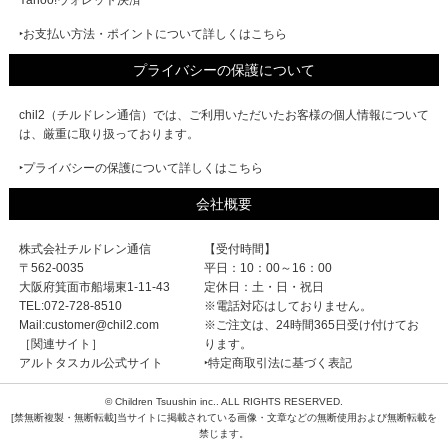
‣お支払い方法・ポイントについて詳しくはこちら
プライバシーの保護について
chil2（チルドレン通信）では、ご利用いただいたお客様の個人情報について
は、厳重に取り扱っております。
‣プライバシーの保護について詳しくはこちら
会社概要
株式会社チルドレン通信
【受付時間】
〒562-0035
平日：10：00～16：00
大阪府箕面市船場東1-11-43
定休日：土・日・祝日
TEL:072-728-8510
※電話対応はしておりません。
Mail:customer@chil2.com
※ご注文は、24時間365日受け付けてお
［関連サイト］
ります。
アルトタスカル公式サイト
‣特定商取引法に基づく表記
© Children Tsuushin inc.. ALL RIGHTS RESERVED.
[禁無断複製・無断転載]当サイトに掲載されている画像・文章などの無断使用および無断転載を
禁じます。