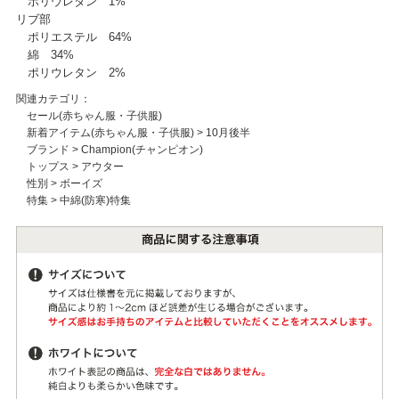
ポリウレタン 1%
リブ部
ポリエステル 64%
綿 34%
ポリウレタン 2%
関連カテゴリ：
セール(赤ちゃん服・子供服)
新着アイテム(赤ちゃん服・子供服)
>
10月後半
ブランド
>
Champion(チャンピオン)
トップス
>
アウター
性別
>
ボーイズ
特集
>
中綿(防寒)特集