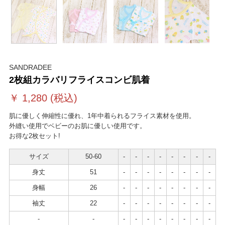
SANDRADEE
2枚組カラバリフライスコンビ肌着
￥
1,280
(税込)
肌に優しく伸縮性に優れ、1年中着られるフライス素材を使用。
外縫い使用でベビーのお肌に優しい使用です。
お得な2枚セット!
サイズ
50-60
-
-
-
-
-
-
-
-
身丈
51
-
-
-
-
-
-
-
-
身幅
26
-
-
-
-
-
-
-
-
袖丈
22
-
-
-
-
-
-
-
-
-
-
-
-
-
-
-
-
-
-