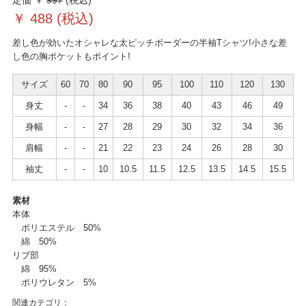
定価 ￥
997
(税込)
￥
488
(税込)
差し色が効いたオシャレな太ピッチボーダーの半袖Tシャツ!小さな差
し色の胸ポケットもポイント!
サイズ
60
70
80
90
95
100
110
120
130
身丈
-
-
34
36
38
40
43
46
49
身幅
-
-
27
28
29
30
32
34
36
肩幅
-
-
21
22
23
24
26
28
30
袖丈
-
-
10
10.5
11.5
12.5
13.5
14.5
15.5
素材
本体
ポリエステル 50%
綿 50%
リブ部
綿 95%
ポリウレタン 5%
関連カテゴリ：