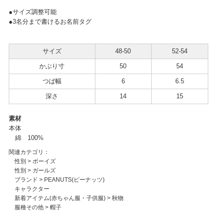
●サイズ調整可能
●3名分まで書けるお名前タグ
サイズ
48-50
52-54
かぶり寸
50
54
つば幅
6
6.5
深さ
14
15
素材
本体
綿 100%
関連カテゴリ：
性別
>
ボーイズ
性別
>
ガールズ
ブランド
>
PEANUTS(ピーナッツ)
キャラクター
新着アイテム(赤ちゃん服・子供服)
>
秋物
服種その他
>
帽子