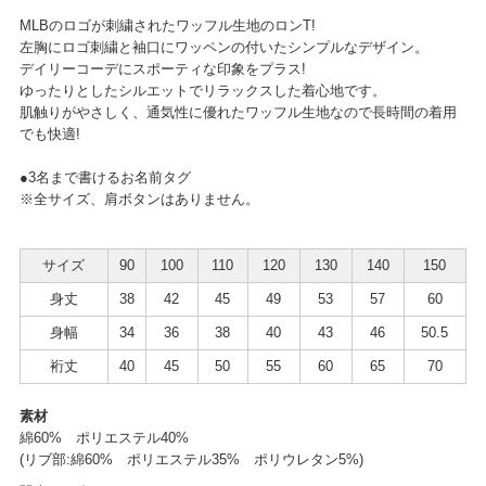
MLBのロゴが刺繍されたワッフル生地のロンT!
左胸にロゴ刺繍と袖口にワッペンの付いたシンプルなデザイン。
デイリーコーデにスポーティな印象をプラス!
ゆったりとしたシルエットでリラックスした着心地です。
肌触りがやさしく、通気性に優れたワッフル生地なので長時間の着用
でも快適!
●3名まで書けるお名前タグ
※全サイズ、肩ボタンはありません。
サイズ
90
100
110
120
130
140
150
身丈
38
42
45
49
53
57
60
身幅
34
36
38
40
43
46
50.5
裄丈
40
45
50
55
60
65
70
素材
綿60% ポリエステル40%
(リブ部:綿60% ポリエステル35% ポリウレタン5%)