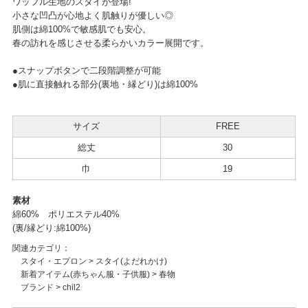
ワッフル生地のスタイが登場!
小さな凹凸が心地よく肌触りが優しい◎
肌側は綿100%で敏感肌でも安心。
春の訪れを感じさせる柔らかいカラー展開です。
●スナップボタンで二段階調整が可能
●肌に直接触れる部分(裏地・縁どり)は綿100%
サイズ
FREE
総丈
30
巾
19
素材
綿60% ポリエステル40%
(裏/縁どり:綿100%)
関連カテゴリ：
スタイ・エプロン
>
スタイ(よだれかけ)
新着アイテム(赤ちゃん服・子供服)
>
春物
ブランド
>
chil2