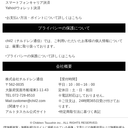
スマートフォンキャリア決済
Yahoo!ウォレット決済
‣お支払い方法・ポイントについて詳しくはこちら
プライバシーの保護について
chil2（チルドレン通信）では、ご利用いただいたお客様の個人情報について
は、厳重に取り扱っております。
‣プライバシーの保護について詳しくはこちら
会社概要
株式会社チルドレン通信
【受付時間】
〒562-0035
平日：10：00～16：00
大阪府箕面市船場東1-11-43
定休日：土・日・祝日
TEL:072-728-8510
※電話対応はしておりません。
Mail:customer@chil2.com
※ご注文は、24時間365日受け付けてお
［関連サイト］
ります。
アルトタスカル公式サイト
‣特定商取引法に基づく表記
© Children Tsuushin inc.. ALL RIGHTS RESERVED.
[禁無断複製・無断転載]当サイトに掲載されている画像・文章などの無断使用および無断転載を