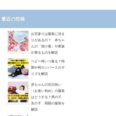
最近の投稿
お宮参りは服装に決ま
りがあるの？ 赤ちゃ
んの「掛け着」や家族
が着るものを解説
ベビー袴いつ着る？時
期や袴ロンパースのサ
イズを解説
赤ちゃんの百日祝い
（お食い初め）の服装
はどうする？男の子、
女の子、両親の服装を
解説