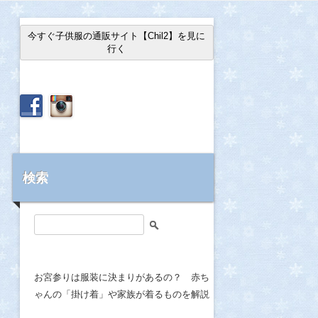
今すぐ子供服の通販サイト【Chil2】を見に
行く
検索
検
索
:
お宮参りは服装に決まりがあるの？ 赤ち
ゃんの「掛け着」や家族が着るものを解説