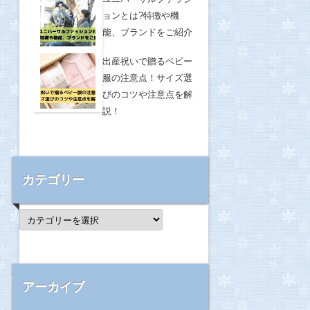
ョンとは?特徴や機
能、ブランドをご紹介
出産祝いで贈るベビー
服の注意点！サイズ選
びのコツや注意点を解
説！
カテゴリー
カ
テ
ゴ
リ
ー
アーカイブ