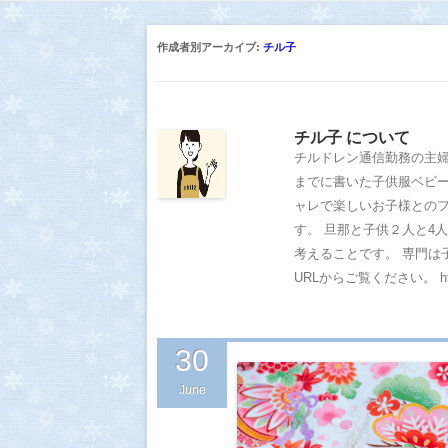
子供服通販の
作成者別アーカイブ:
チル子
チル子 について
チルドレン通信勤務の主婦
までに書いた子供服ベビー
ャレで楽しいお子様との
す。 旦那と子供２人と4
考えることです。 専門は
URLからご覧ください。 https:/
30
June