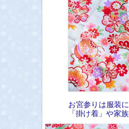
お宮参りは服装
「掛け着」や家