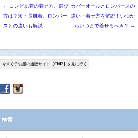
投
←
コンビ肌着の着せ方、選び
カバーオールとロンパースの
稿
方は？短・長肌着、ロンパー
違い・着せ方を解説！いつか
ナ
スとの違いも解説
らいつまで着せるべき？
→
ビ
ゲ
ー
今すぐ子供服の通販サイト【Chil2】を見に行く
シ
ョ
ン
検索
検