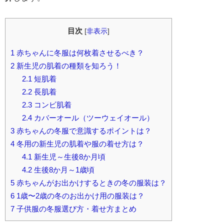
目次
[
非表示
]
1
赤ちゃんに冬服は何枚着させるべき？
2
新生児の肌着の種類を知ろう！
2.1
短肌着
2.2
長肌着
2.3
コンビ肌着
2.4
カバーオール（ツーウェイオール）
3
赤ちゃんの冬服で意識するポイントは？
4
冬用の新生児の肌着や服の着せ方は？
4.1
新生児～生後8か月頃
4.2
生後8か月～1歳頃
5
赤ちゃんがお出かけするときの冬の服装は？
6
1歳〜2歳の冬のお出かけ用の服装は？
7
子供服の冬服選び方・着せ方まとめ