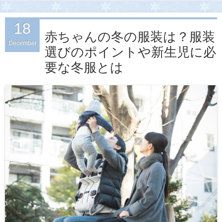
子供服通販のCh
18
18
赤ちゃんの冬の服装は？服装
December
December
選びのポイントや新生児に必
要な冬服とは